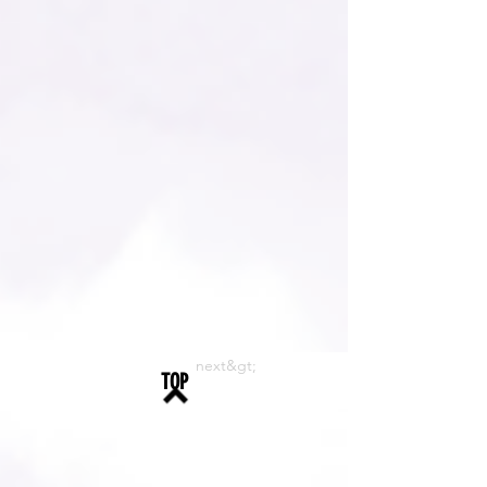
next&gt;
TOP