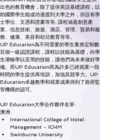
出色的教育機會，除了提供英語基礎課程，以
助國際學生能成功過渡到大學之外，亦設有學
士學位、文憑和證書等等; 課程涵蓋創意產
業、信息技術、旅遊、酒店、管理、貿易和服
務、健康、美容和幼兒教育等等。
UP Education為不同需要的學生量身定制數
百個一級認證課程，課程以技能為基礎，向學
生灌輸學以至用的技能，讓他們為未來做好準
備。而UP Education而為許多已經就業一段
時間的學生提供再培訓，加強其競爭力。UP 
Education卓越教學和就業成果得到了政府監
管機構的認可。
UP Education大學合作夥伴名單: 
澳洲:
International College of Hotel 
Management - ICHM
Swinburne University 