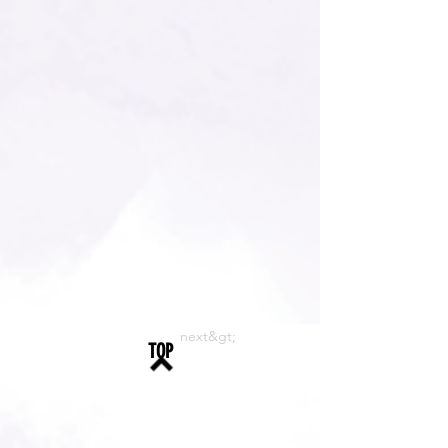
next&gt;
TOP