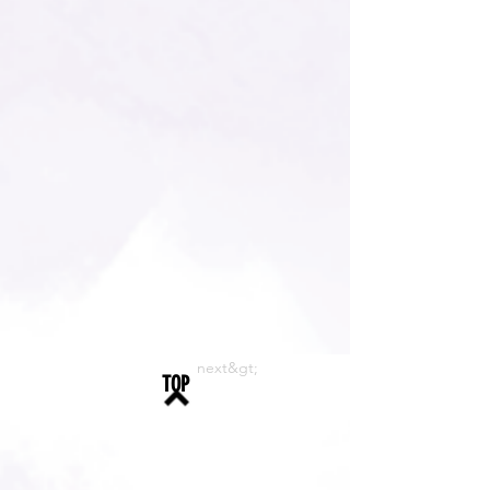
next&gt;
TOP