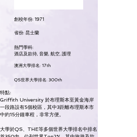
創校年份: 1971
省份: 昆士蘭
熱門學科:
酒店及款待, 音樂, 航空, 護理
澳洲大學排名: 17th
QS世界大學排名: 300th
特點:
Griffith University 於布理斯本至黃金海岸
一段路設有5個校區，其中3距離布理斯本市
中約15分鐘車程，非常方便。
大學於QS、THE等多個世界大學排名中排名
首350內，位列世界Top2%，其中旅遊及款