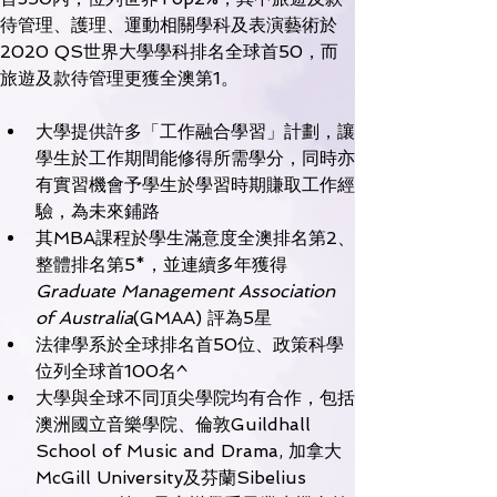
待管理、護理、運動相關學科及表演藝術於
2020 QS世界大學學科排名全球首50，而
大學提供許多「工作融合學習」計劃，讓
學生於工作期間能修得所需學分，同時亦
有實習機會予學生於學習時期賺取工作經
驗，為未來鋪路
其MBA課程於學生滿意度全澳排名第2、
整體排名第5*，並連續多年獲得
Graduate Management Association 
of Australia
(GMAA) 評為5星
法律學系於全球排名首50位、政策科學
位列全球首100名^
大學與全球不同頂尖學院均有合作，包括
澳洲國立音樂學院、倫敦Guildhall 
School of Music and Drama, 加拿大 
McGill University及芬蘭Sibelius 