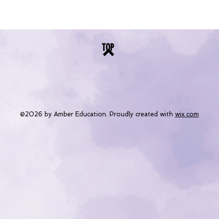
TOP
©2026 by Amber Education. Proudly created with
wix.com