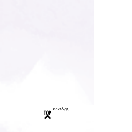
next&gt;
TOP