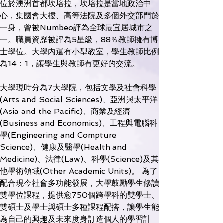
位於澳洲首都坎培拉，坎培拉是當地政治中
心，集國會大樓、高等法院及多個外交部門於
一身，曾被Numbeo評為全球最宜居城市之
一。職員資歷被評為5星級，88％教師擁有博
士學位。大學內還有小型教室，學生教師比例
為14：1，讓學生與教師有更好的交流。
大學現時分為7大學院，包括文學及社會科學
(Arts and Social Sciences)、亞洲與太平洋
(Asia and the Pacific)、商業及經濟
(Business and Economics)、工程與電腦科
學(Engineering and Compture 
Science)、健康及醫學(Health and 
Medicine)、法律(Law)、科學(Science)及其
他學術領域(Other Academic Units)。 為了
配合現今社會多功能發展，大學鼓勵學生修讀
雙學位課程，提供愈750個跨學科的雙學士、
雙碩士及學士與碩士多種課程配搭，讓學生能
為自己的興趣及未來度身訂造個人的學習計