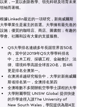
以來，一直以創新教學、領先科研及培育未來
領袖而著稱。
根據LinkedIn最近的一項研究，新南威爾斯
大學畢業生是雇主的首選。大學擁有最先進的
設施；優質的咖啡店、商店、圖書館；有趣的
QS大學排名連續多年長踞世界首50名
內，當中於2019年QS大學學科排名
中，土木工程、採礦工程、金融會計、法
律、環境科學高踞全球首20名，首4科
更是排名全澳第一。
在澳洲卓越研究報告中，大學於新南威爾
斯省排名第一，全澳排名第四
全澳唯數不多開辦航空學學士課程的大學
大學附屬學院 UNSW Global 提供快捷
的升學途徑入讀The University of 
New South Wales，學院提供為期4至