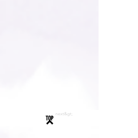
next&gt;
TOP