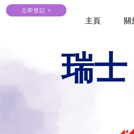
立即登記
主頁
關
瑞士