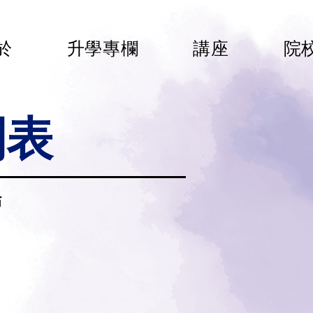
於
升學專欄
講座
院
間表
佈