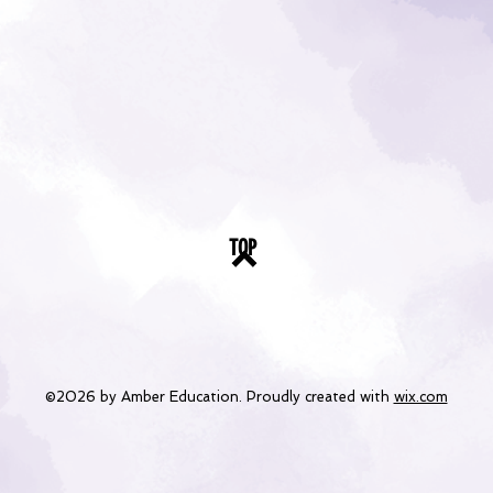
TOP
©2026 by Amber Education. Proudly created with
wix.com