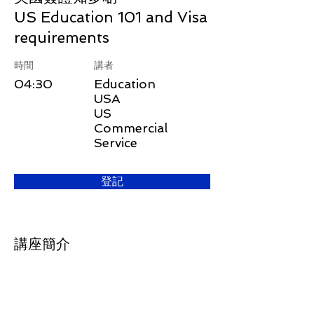
US Education 101 and Visa
requirements
​時間
講者
04:30
Education
USA
US
Commercial
Service
登記
講座簡介